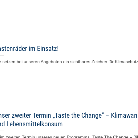
astenräder im Einsatz!
r setzen bei unseren Angeboten ein sichtbares Zeichen für Klimaschutz! 
nser zweiter Termin „Taste the Change“ – Klimawan
nd Lebensmittelkonsum
im zweiten Termin unseres neuen Programms „Taste The Change – Bil