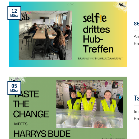
12
März
se
Am
En
05
März
T
Im
En