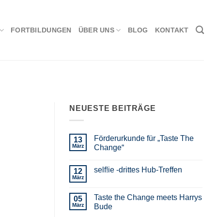
FORTBILDUNGEN
ÜBER UNS
BLOG
KONTAKT
NEUESTE BEITRÄGE
Förderurkunde für „Taste The
13
März
Change“
self!ie -drittes Hub-Treffen
12
März
Taste the Change meets Harrys
05
März
Bude