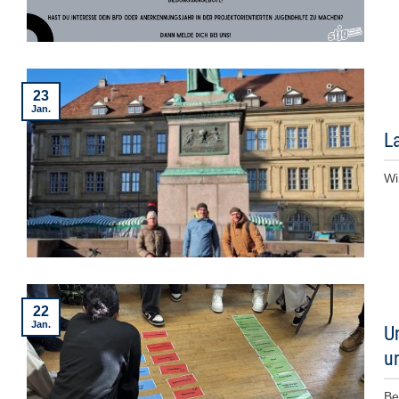
23
Jan.
L
Wi
22
Jan.
U
u
Be