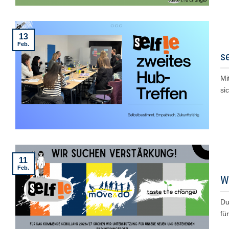
13
Feb.
se
Mi
si
11
Feb.
W
Du
fü