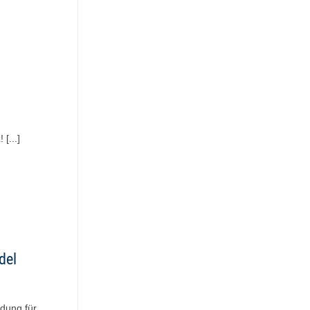
[...]
del
dung für