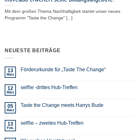
Mit dem großen Thema Nachhaltigkeit startet unser neues
Programm "Taste the Change" [...]
NEUESTE BEITRÄGE
Förderurkunde für „Taste The Change“
13
März
self!ie -drittes Hub-Treffen
12
März
Taste the Change meets Harrys Bude
05
März
self!ie – zweites Hub-Treffen
13
Feb.