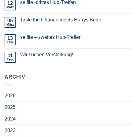
self!ie -drittes Hub-Treffen
12
März
Taste the Change meets Harrys Bude
05
März
self!ie – zweites Hub-Treffen
13
Feb.
Wir suchen Verstärkung!
11
Feb.
ARCHIV
2026
2025
2024
2023