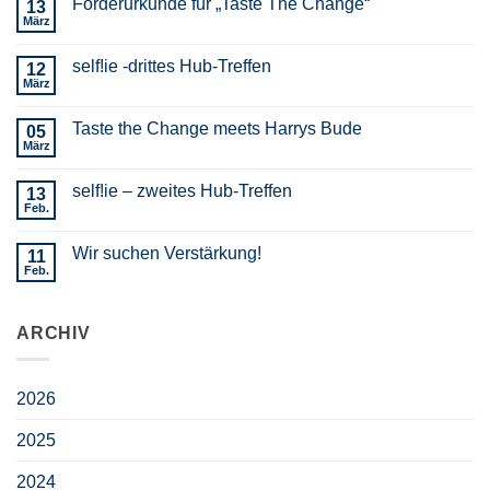
Förderurkunde für „Taste The Change“
13
März
self!ie -drittes Hub-Treffen
12
März
Taste the Change meets Harrys Bude
05
März
self!ie – zweites Hub-Treffen
13
Feb.
Wir suchen Verstärkung!
11
Feb.
ARCHIV
2026
2025
2024