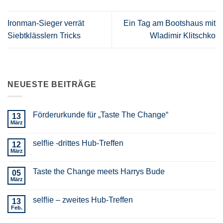
Ironman-Sieger verrät
Ein Tag am Bootshaus mit
Siebtklässlern Tricks
Wladimir Klitschko
NEUESTE BEITRÄGE
Förderurkunde für „Taste The Change“
13
März
self!ie -drittes Hub-Treffen
12
März
Taste the Change meets Harrys Bude
05
März
self!ie – zweites Hub-Treffen
13
Feb.