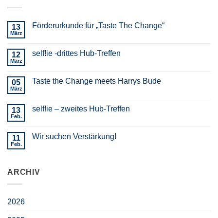
Förderurkunde für „Taste The Change“
13
März
self!ie -drittes Hub-Treffen
12
März
Taste the Change meets Harrys Bude
05
März
self!ie – zweites Hub-Treffen
13
Feb.
Wir suchen Verstärkung!
11
Feb.
ARCHIV
2026